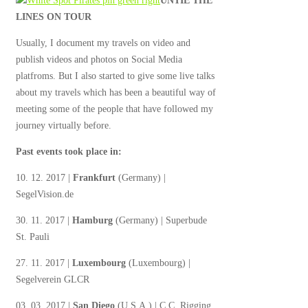
UNTIE THE
LINES ON TOUR
Usually, I document my travels on video and
publish videos and photos on Social Media
platfroms. But I also started to give some live talks
about my travels which has been a beautiful way of
meeting some of the people that have followed my
journey virtually before.
Past events took place in:
10. 12. 2017 |
Frankfurt
(Germany) |
SegelVision.de
30. 11. 2017 |
Hamburg
(Germany) | Superbude
St. Pauli
27. 11. 2017 |
Luxembourg
(Luxembourg) |
Segelverein GLCR
03. 03. 2017 |
San Diego
(U.S.A.) | C.C. Rigging